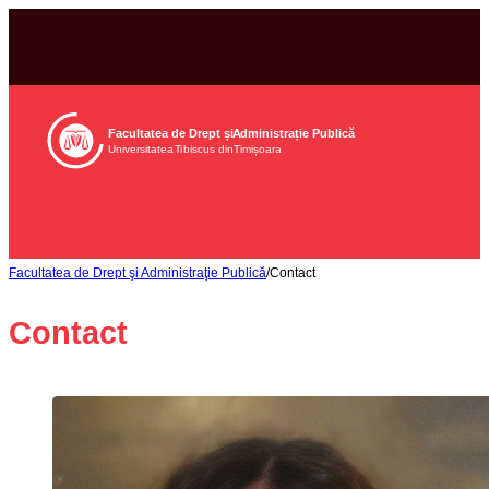
Facultatea de Drept și
Ad
ministrație Publică
Universitatea
Tib
iscus din
Tim
ișoara
Facultatea de Drept şi Administraţie Publică
/
Contact
Contact