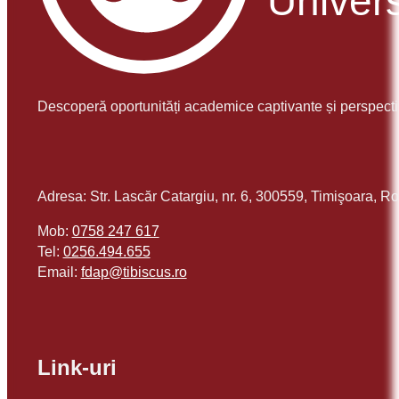
Descoperă oportunități academice captivante și perspecti
Adresa: Str. Lascăr Catargiu, nr. 6, 300559, Timişoara, 
Mob:
0758 247 617
Tel:
0256.494.655
Email:
or.sucsibit@padf
Link-uri