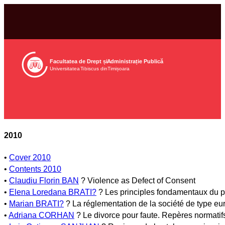
Facultatea de Drept și
Ad
ministrație Publică
Universitatea
Tib
iscus din
Tim
ișoara
2010
•
Cover 2010
•
Contents 2010
•
Claudiu Florin BAN
? Violence as Defect of Consent
•
Elena Loredana BRATI?
? Les principles fondamentaux du 
•
Marian BRATI?
? La réglementation de la société de type e
•
Adriana CORHAN
? Le divorce pour faute. Repères normatifs