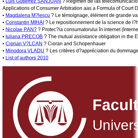
•
Luis Gutierrez SANJUAN
? Regimen de las telecomunicacione
Applications of Consumer Arbitration aas a Formula of Court 
•
Magdalena M?lescu
? Le témoignage, élément de grande vale
•
Constantin MIHAI
? Le repositionnement de la science de l
•
Nicolae PAN?
? Protec?ia consumatorului în internet (Intern
•
Iuliana PRECOB
? The mutual assistance obligation in the 
•
Ciprian V?LCAN
? Cioran and Schopenhauer
•
Minodora VLADU
? Les critères d?appréciation du dommag
•
List of authors 2010