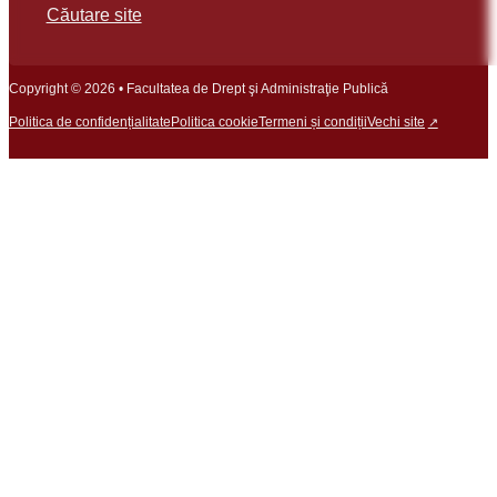
Căutare site
Copyright © 2026 • Facultatea de Drept şi Administraţie Publică
Politica de confidențialitate
Politica cookie
Termeni și condiții
Vechi site