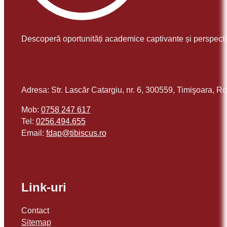
Descoperă oportunități academice captivante și perspecti
Adresa: Str. Lascăr Catargiu, nr. 6, 300559, Timişoara, 
Mob:
0758 247 617
Tel:
0256.494.655
Email:
or.sucsibit@padf
Link-uri
Contact
Sitemap